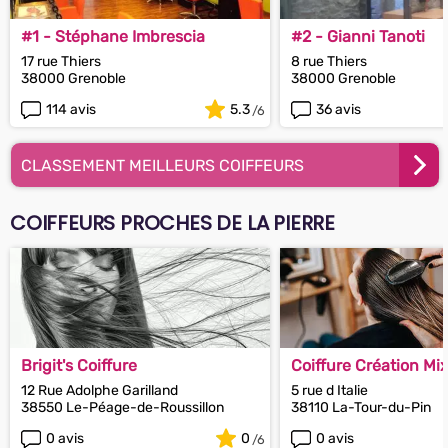
#1 - Stéphane Imbrescia
#2 - Gianni Tanoti
17 rue Thiers
8 rue Thiers
38000 Grenoble
38000 Grenoble
114 avis
5.3
36 avis
CLASSEMENT MEILLEURS COIFFEURS
COIFFEURS PROCHES DE LA PIERRE
Brigit's Coiffure
Coiffure Création Mi
12 Rue Adolphe Garilland
5 rue d Italie
38550 Le-Péage-de-Roussillon
38110 La-Tour-du-Pin
0 avis
0
0 avis