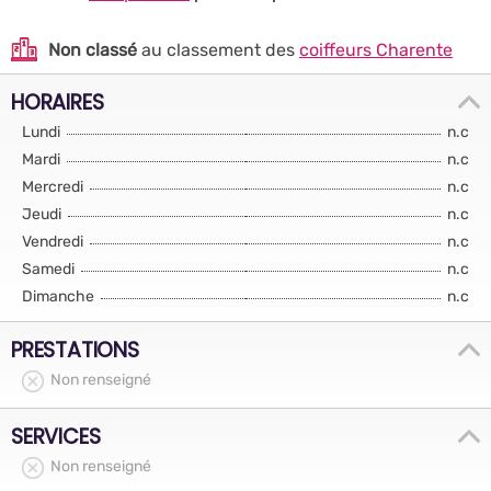
Non classé
au classement des
coiffeurs Charente
HORAIRES
Lundi
n.c
Mardi
n.c
Mercredi
n.c
Jeudi
n.c
Vendredi
n.c
Samedi
n.c
Dimanche
n.c
PRESTATIONS
Non renseigné
SERVICES
Non renseigné