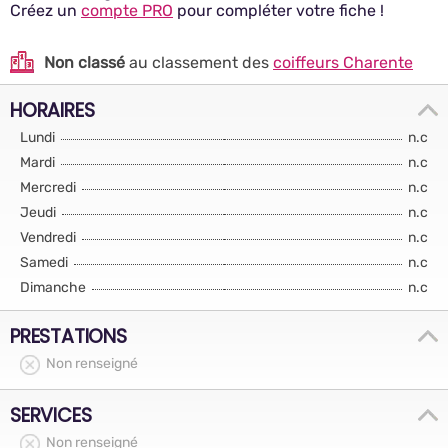
Créez un
compte PRO
pour compléter votre fiche !
Non classé
au classement des
coiffeurs Charente
HORAIRES
Lundi
n.c
Mardi
n.c
Mercredi
n.c
Jeudi
n.c
Vendredi
n.c
Samedi
n.c
Dimanche
n.c
PRESTATIONS
Non renseigné
SERVICES
Non renseigné