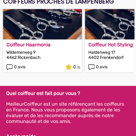
COIFFEURS PROCHES DE LAMPENBERG
Coiffeur Haarmonia
Coiffeur Hot Styling
Wildemerweg 9
Haldenweg 17
4462 Rickenbach
4402 Frenkendorf
0 avis
0
0 avis
Quel coiffeur est fait pour vous ?
MeilleurCoiffeur est un site référençant les coiffeurs
en France. Nous vous proposons également de les
évaluer et de les recommander auprès de notre
communauté et de vos amis.