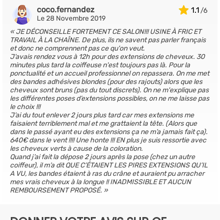
coco.fernandez
1.1
Le 28 Novembre 2019
JE DÉCONSEILLE FORTEMENT CE SALON!!! USINE À FRIC ET
TRAVAIL À LA CHAÎNE. De plus, ils ne savent pas parler français
et donc ne comprennent pas ce qu'on veut.
J’avais rendez vous à 12h pour des extensions de cheveux. 30
minutes plus tard la coiffeuse n'est toujours pas là. Pour la
ponctualité et un accueil professionnel on repassera. On me met
des bandes adhésives blondes (pour des rajouts) alors que les
cheveux sont bruns (pas du tout discrets). On ne m'explique pas
les différentes poses d’extensions possibles, on ne me laisse pas
le choix !!!
J’ai du tout enlever 2 jours plus tard car mes extensions me
faisaient terriblement mal et me grattaient la tête. (Alors que
dans le passé ayant eu des extensions ça ne m’a jamais fait ça).
640€ dans le vent !!!! Une honte !!! EN plus je suis ressortie avec
les cheveux verts à cause de la coloration.
Quand j’ai fait la dépose 2 jours après la pose (chez un autre
coiffeur), il m’a dit QUE C’ÉTAIENT LES PIRES EXTENSIONS QU’IL
A VU, les bandes étaient à ras du crâne et auraient pu arracher
mes vrais cheveux à la longue !! INADMISSIBLE ET AUCUN
REMBOURSEMENT PROPOSÉ.