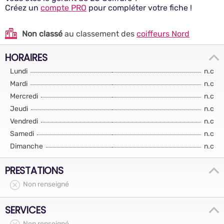
Créez un
compte PRO
pour compléter votre fiche !
Non classé
au classement des
coiffeurs Nord
HORAIRES
Lundi
n.c
Mardi
n.c
Mercredi
n.c
Jeudi
n.c
Vendredi
n.c
Samedi
n.c
Dimanche
n.c
PRESTATIONS
Non renseigné
SERVICES
Non renseigné