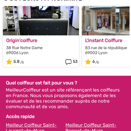
Origin'coiffure
L'instant Coiffure
38 Rue Notre Dame
83 rue de la république
69006 Lyon
69002 Lyon
5.8
53
6
Quel coiffeur est fait pour vous ?
MeilleurCoiffeur est un site référençant les coiffeurs
en France. Nous vous proposons également de les
évaluer et de les recommander auprès de notre
communauté et de vos amis.
Accès rapide
Meilleur Coiffeur Saint-
Meilleur Coiffeur Saint-
Laurent-de-Mure
Bonnet-de-Mure