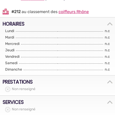
#212
au classement des
coiffeurs Rhône
HORAIRES
Lundi
n.c
Mardi
n.c
Mercredi
n.c
Jeudi
n.c
Vendredi
n.c
Samedi
n.c
Dimanche
n.c
PRESTATIONS
Non renseigné
SERVICES
Non renseigné