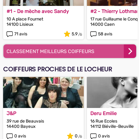
#1 - De mèche avec Sandy
#2 - Thierry Lothma
10 A place Fournet
17 rue Guillaume le Conq
14100 Lisieux
14000 Caen
71 avis
5.9
58 avis
CLASSEMENT MEILLEURS COIFFEURS
COIFFEURS PROCHES DE LE LOCHEUR
J&P
Deru Emilie
39 rue de Beauvais
16 Rue Ecoles
14400 Bayeux
14112 Biéville-Beuville
0 avis
0
0 avis