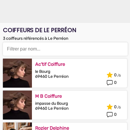
COIFFEURS DE LE PERRÉON
3 coiffeurs référencés à Le Perréon
Ac'tif Coiffure
le Bourg
0
69460 Le Perréon
0
M B Coiffure
impasse du Bourg
0
69460 Le Perréon
0
Rozier Delphine