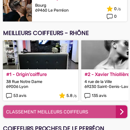
Bourg
0
69460 Le Perréon
0
MEILLEURS COIFFEURS - RHÔNE
#1 - Origin'coiffure
#2 - Xavier Thiollière
38 Rue Notre Dame
4 rue de la Ville
69006 Lyon
69230 Saint-Genis-Lava
53 avis
5.8
135 avis
CLASSEMENT MEILLEURS COIFFEURS
COIFFEURS PROCHES DE LE PERRÉON