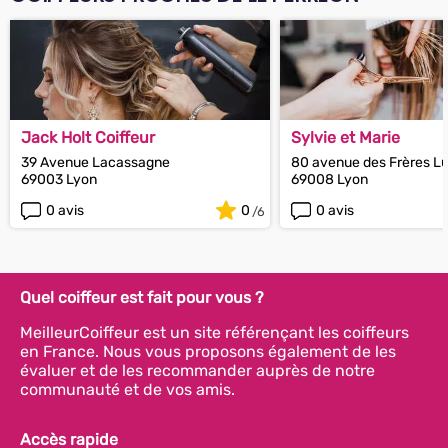
Jack Holt Coiffeur
Sylvie et Marie
39 Avenue Lacassagne
80 avenue des Frères L
69003 Lyon
69008 Lyon
0 avis
0
0 avis
Quel coiffeur est fait pour vous ?
MeilleurCoiffeur est un site référençant les coiffeurs
en France. Nous vous proposons également de les
évaluer et de les recommander auprès de notre
communauté et de vos amis.
Accès rapide