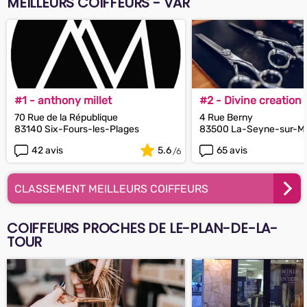
MEILLEURS COIFFEURS - VAR
#1 - anthony millet
#2 - Divine creation
70 Rue de la République
4 Rue Berny
83140 Six-Fours-les-Plages
83500 La-Seyne-sur-M
42 avis
5.6
65 avis
CLASSEMENT MEILLEURS COIFFEURS
COIFFEURS PROCHES DE LE-PLAN-DE-LA-
TOUR