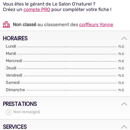
Vous êtes le gérant de Le Salon O'naturel ?
Créez un
compte PRO
pour compléter votre fiche !
Non classé
au classement des
coiffeurs Yonne
HORAIRES
Lundi
n.c
Mardi
n.c
Mercredi
n.c
Jeudi
n.c
Vendredi
n.c
Samedi
n.c
Dimanche
n.c
PRESTATIONS
Non renseigné
SERVICES