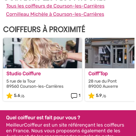
Tous les coiffeurs de Courson-les-Carrières
Cornilleau Michèle à Courson-les-Carrières
COIFFEURS À PROXIMITÉ
Studio Coiffure
Coiff'Top
5 rue de la Tour
28 rue du Pont
89560 Courson-les-Carrières
89000 Auxerre
5.6
1
5.9
Quel coiffeur est fait pour vous ?
MeilleurCoiffeur est un site référençant les coiffeurs
en France. Nous vous proposons également de les