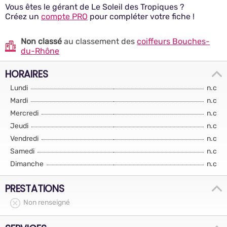
Vous êtes le gérant de Le Soleil des Tropiques ?
Créez un
compte PRO
pour compléter votre fiche !
Non classé
au classement des
coiffeurs Bouches-
du-Rhône
HORAIRES
Lundi
n.c
Mardi
n.c
Mercredi
n.c
Jeudi
n.c
Vendredi
n.c
Samedi
n.c
Dimanche
n.c
PRESTATIONS
Non renseigné