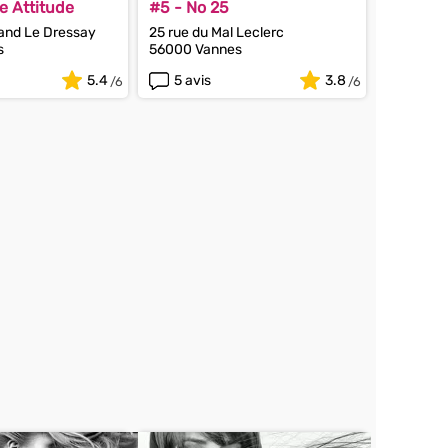
e Attitude
#5 - No 25
nand Le Dressay
25 rue du Mal Leclerc
s
56000 Vannes
5.4
5 avis
3.8