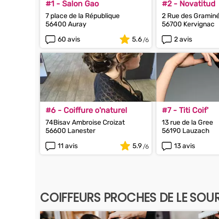
#1 - Salon Gao
#2 - Novatitud
7 place de la République
2 Rue des Gramin
56400 Auray
56700 Kervignac
60 avis
5.6
2 avis
#6 - Coiffure o'naturel
#7 - Titi Coif'
74Bisav Ambroise Croizat
13 rue de la Gree
56600 Lanester
56190 Lauzach
11 avis
5.9
13 avis
COIFFEURS PROCHES DE LE SOU