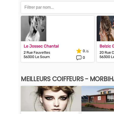
Le Jossec Chantal
Belzic 
0
2 Rue Fauvettes
20 Rue 
56300 Le Sourn
56300 L
0
MEILLEURS COIFFEURS - MORBI