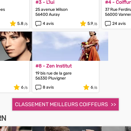
#3 - L'lui
#4 - Coiffur
ées
25 avenue Wilson
37 Rue Ferdi
56400 Auray
56000 Vanne
5.8
4 avis
5.9
24 avis
#8 - Zen Institut
19 bis rue de la gare
56330 Pluvigner
6
8 avis
6
CLASSEMENT MEILLEURS COIFFEURS
RN