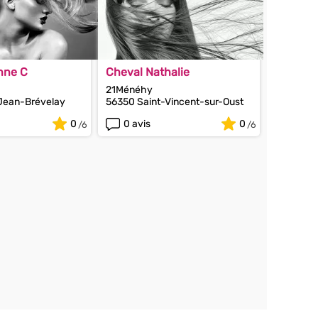
Anne C
Cheval Nathalie
21Ménéhy
Jean-Brévelay
56350 Saint-Vincent-sur-Oust
0
0 avis
0