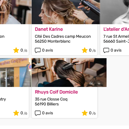
Danet Karine
L'atelier d'
ion
Cité Des Cadres camp Meucon
7 rue St Armel
56250 Monterblanc
56660 Saint-
0
0 avis
0
0 avis
Rhuys Coif Domicile
utry
35 rue Closse Coq
56190 Billiers
0
0 avis
0