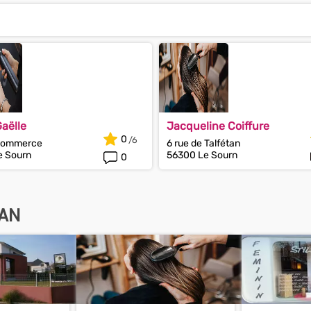
Gaëlle
Jacqueline Coiffure
0
Commerce
6 rue de Talfétan
e Sourn
56300 Le Sourn
0
HAN