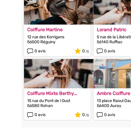
Coiffure Martine
Lorand Patric
12 rue des Korrigans
5 rue de la Libérat
56500 Réguiny
56140 Ruffiac
0 avis
0
0 avis
Coiffure Mixte Berthy
Ambre Coiffure
Pascal
15 rue du Pont de l Oust
13 place Raoul Da
56580 Rohan
56400 Auray
0 avis
0
0 avis