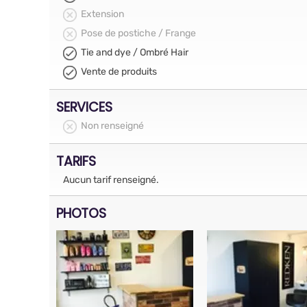
Extension
Pose de postiche / Frange
Tie and dye / Ombré Hair
Vente de produits
SERVICES
Non renseigné
TARIFS
Aucun tarif renseigné.
PHOTOS