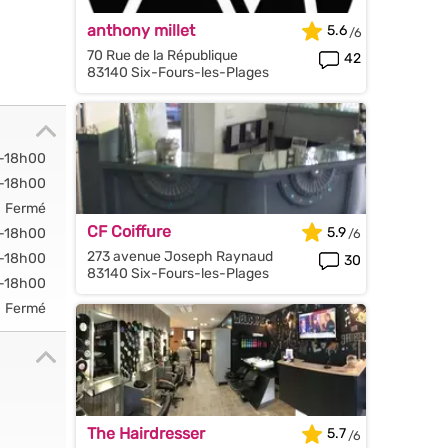
anthony millet
5.6
70 Rue de la République
42
83140 Six-Fours-les-Plages
-18h00
-18h00
Fermé
CF Coiffure
5.9
-18h00
273 avenue Joseph Raynaud
-18h00
30
83140 Six-Fours-les-Plages
-18h00
Fermé
The Hairdresser
5.7