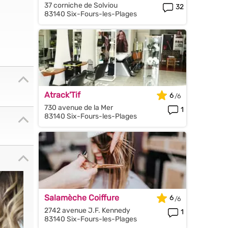
37 corniche de Solviou
32
83140 Six-Fours-les-Plages
Atrack'Tif
6
730 avenue de la Mer
1
83140 Six-Fours-les-Plages
Salamèche Coiffure
6
2742 avenue J.F. Kennedy
1
83140 Six-Fours-les-Plages