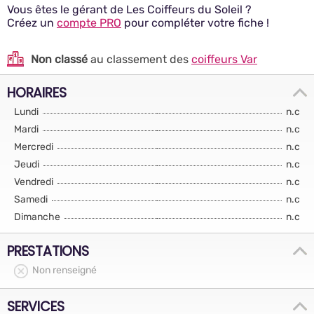
Vous êtes le gérant de Les Coiffeurs du Soleil ?
Créez un
compte PRO
pour compléter votre fiche !
Non classé
au classement des
coiffeurs Var
HORAIRES
Lundi
n.c
Mardi
n.c
Mercredi
n.c
Jeudi
n.c
Vendredi
n.c
Samedi
n.c
Dimanche
n.c
PRESTATIONS
Non renseigné
SERVICES