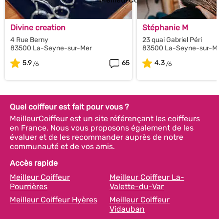
Divine creation
Stéphanie M
4 Rue Berny
23 quai Gabriel Péri
83500 La-Seyne-sur-Mer
83500 La-Seyne-sur-M
5.9
65
4.3
Quel coiffeur est fait pour vous ?
MeilleurCoiffeur est un site référençant les coiffeurs
en France. Nous vous proposons également de les
évaluer et de les recommander auprès de notre
communauté et de vos amis.
Accès rapide
Meilleur Coiffeur
Meilleur Coiffeur La-
Pourrières
Valette-du-Var
Meilleur Coiffeur Hyères
Meilleur Coiffeur
Vidauban