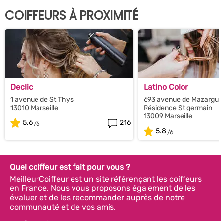
COIFFEURS À PROXIMITÉ
Declic
Latino Color
1 avenue de St Thys
693 avenue de Mazargue
13010 Marseille
Résidence St germain
13009 Marseille
5.6
216
5.8
Quel coiffeur est fait pour vous ?
MeilleurCoiffeur est un site référençant les coiffeurs
en France. Nous vous proposons également de les
évaluer et de les recommander auprès de notre
communauté et de vos amis.