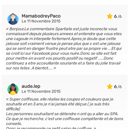
MamabodreyPaco
6
Le 11 Novembre 2015
Bonjour,Le commentaire Spartiate est juste incorecte vous
connaissant depuis plusieurs annees et entendre que vous etes
une cagoule m interpelle fortement.Apres je doute que cette
jalouse soit vraiment venue je pense plus que c est une jalouse
qui se sent en danger frustre peut etre par sa propre vie ...Et qui
se croit ici sur Facebook pour vous nuire.Donc se site est fait
pour mettre en avant vos pounts positif ou negatif .....Donc
continuez a etre acceuillante souriante et a faire du jolie travail
sur nos tetes .A bientot....
aude.lep
6
Le 11 Novembre 2015
Super coiffeuse, elle réalise les coupes et couleurs que je
souhaite et en 3 ans je n'ai jamais été déçue ( je suis très
difficile)
Les personnes souhaitant se détendre n ont qu a aller au SPA.
Ce que je recherche, c'est une coiffeuse compétente et de bons
conseils.
Donc je recommande ce petit salon de coiffure.