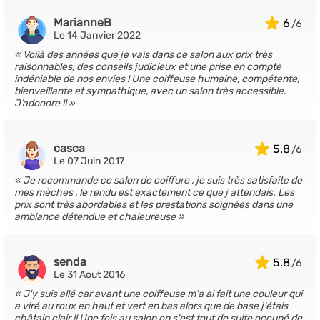
MarianneB
6
Le 14 Janvier 2022
Voilà des années que je vais dans ce salon aux prix très
raisonnables, des conseils judicieux et une prise en compte
indéniable de nos envies ! Une coiffeuse humaine, compétente,
bienveillante et sympathique, avec un salon très accessible.
J’adooore !!
casca
5.8
Le 07 Juin 2017
Je recommande ce salon de coiffure , je suis très satisfaite de
mes mèches , le rendu est exactement ce que j attendais. Les
prix sont très abordables et les prestations soignées dans une
ambiance détendue et chaleureuse
senda
5.8
Le 31 Aout 2016
J'y suis allé car avant une coiffeuse m'a ai fait une couleur qui
a viré au roux en haut et vert en bas alors que de base j'étais
châtain clair !! Une fois au salon on s'est tout de suite occupé de