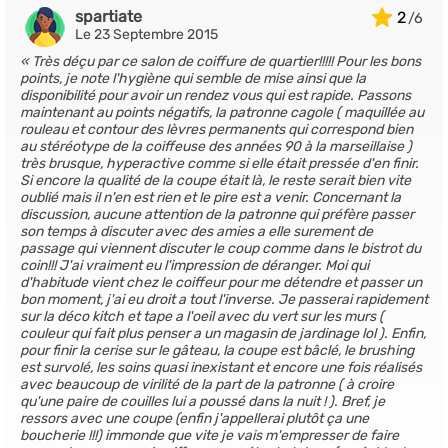
spartiate
2
Le 23 Septembre 2015
Très déçu par ce salon de coiffure de quartier!!!!! Pour les bons
points, je note l'hygiène qui semble de mise ainsi que la
disponibilité pour avoir un rendez vous qui est rapide. Passons
maintenant au points négatifs, la patronne cagole ( maquillée au
rouleau et contour des lèvres permanents qui correspond bien
au stéréotype de la coiffeuse des années 90 à la marseillaise )
très brusque, hyperactive comme si elle était pressée d'en finir.
Si encore la qualité de la coupe était là, le reste serait bien vite
oublié mais il n'en est rien et le pire est a venir. Concernant la
discussion, aucune attention de la patronne qui préfère passer
son temps à discuter avec des amies a elle surement de
passage qui viennent discuter le coup comme dans le bistrot du
coin!!! J'ai vraiment eu l'impression de déranger. Moi qui
d'habitude vient chez le coiffeur pour me détendre et passer un
bon moment, j'ai eu droit a tout l'inverse. Je passerai rapidement
sur la déco kitch et tape a l'oeil avec du vert sur les murs (
couleur qui fait plus penser a un magasin de jardinage lol ). Enfin,
pour finir la cerise sur le gâteau, la coupe est bâclé, le brushing
est survolé, les soins quasi inexistant et encore une fois réalisés
avec beaucoup de virilité de la part de la patronne ( à croire
qu'une paire de couilles lui a poussé dans la nuit ! ). Bref, je
ressors avec une coupe (enfin j'appellerai plutôt ça une
boucherie !!!) immonde que vite je vais m'empresser de faire