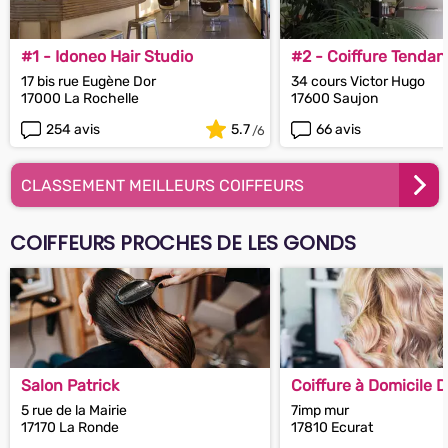
#1 - Idoneo Hair Studio
#2 - Coiffure Tenda
17 bis rue Eugène Dor
34 cours Victor Hugo
17000 La Rochelle
17600 Saujon
254 avis
5.7
66 avis
CLASSEMENT MEILLEURS COIFFEURS
COIFFEURS PROCHES DE LES GONDS
Salon Patrick
Coiffure à Domicile 
Saintais
5 rue de la Mairie
7imp mur
17170 La Ronde
17810 Ecurat