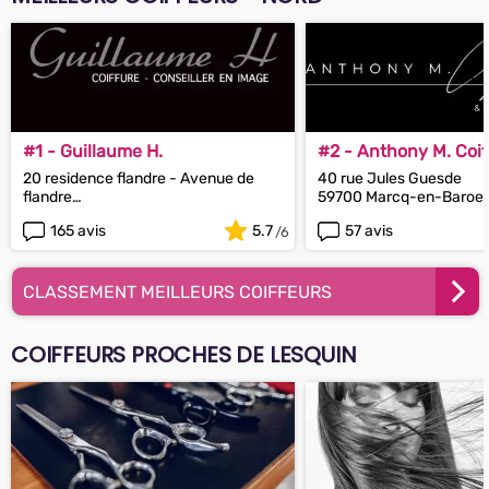
#1 - Guillaume H.
#2 - Anthony M. Coif
20 residence flandre - Avenue de
40 rue Jules Guesde
flandre
59700 Marcq-en-Baroeu
59170 Croix
165 avis
5.7
57 avis
CLASSEMENT MEILLEURS COIFFEURS
COIFFEURS PROCHES DE LESQUIN