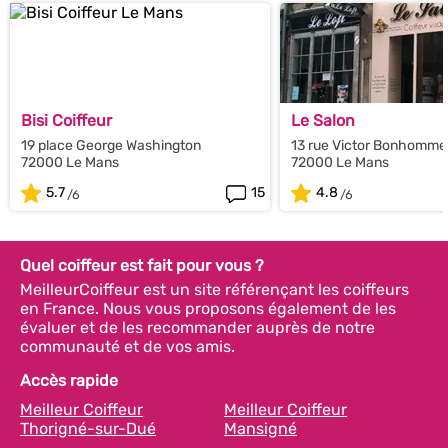
Bisi Coiffeur
Le Salon
19 place George Washington
13 rue Victor Bonhomme
72000 Le Mans
72000 Le Mans
5.7
15
4.8
Quel coiffeur est fait pour vous ?
MeilleurCoiffeur est un site référençant les coiffeurs
en France. Nous vous proposons également de les
évaluer et de les recommander auprès de notre
communauté et de vos amis.
Accès rapide
Meilleur Coiffeur
Meilleur Coiffeur
Thorigné-sur-Dué
Mansigné