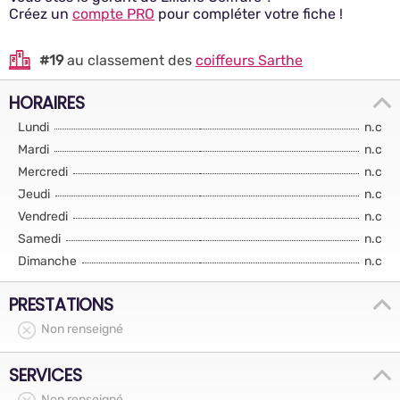
Créez un
compte PRO
pour compléter votre fiche !
#19
au classement des
coiffeurs Sarthe
HORAIRES
Lundi
n.c
Mardi
n.c
Mercredi
n.c
Jeudi
n.c
Vendredi
n.c
Samedi
n.c
Dimanche
n.c
PRESTATIONS
Non renseigné
SERVICES
Non renseigné