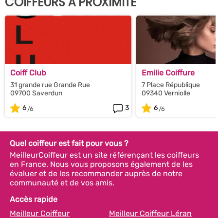
COIFFEURS À PROXIMITÉ
Coiff Club
Emilie Coiffure
31 grande rue Grande Rue
7 Place République
09700 Saverdun
09340 Verniolle
6
3
6
Quel coiffeur est fait pour vous ?
MeilleurCoiffeur est un site référençant les coiffeurs
en France. Nous vous proposons également de les
évaluer et de les recommander auprès de notre
communauté et de vos amis.
Accès rapide
Meilleur Coiffeur
Meilleur Coiffeur Léran