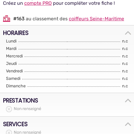
Créez un
compte PRO
pour compléter votre fiche !
#163
au classement des
coiffeurs Seine-Maritime
HORAIRES
Lundi
n.c
Mardi
n.c
Mercredi
n.c
Jeudi
n.c
Vendredi
n.c
Samedi
n.c
Dimanche
n.c
PRESTATIONS
Non renseigné
SERVICES
Non renseigné