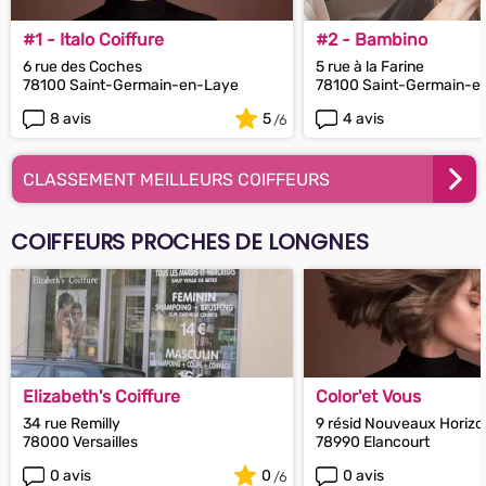
#1 - Italo Coiffure
#2 - Bambino
6 rue des Coches
5 rue à la Farine
78100 Saint-Germain-en-Laye
78100 Saint-Germain-e
8 avis
5
4 avis
CLASSEMENT MEILLEURS COIFFEURS
COIFFEURS PROCHES DE LONGNES
Elizabeth's Coiffure
Color'et Vous
34 rue Remilly
9 résid Nouveaux Horizo
78000 Versailles
78990 Elancourt
0 avis
0
0 avis