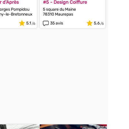
r d'Après
#5 - Design Coiffure
eorges Pompidou
5 square du Maine
ny-le-Bretonneux
78310 Maurepas
5.1
35 avis
5.6