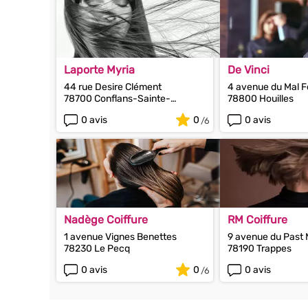
Laporte Myria
De Vinci
44 rue Desire Clément
4 avenue du Mal 
78700 Conflans-Sainte-
78800 Houilles
Honorine
0 avis
0
0 avis
Nadège Coiffure
RM Coiffure
1 avenue Vignes Benettes
9 avenue du Past 
78230 Le Pecq
78190 Trappes
0 avis
0
0 avis