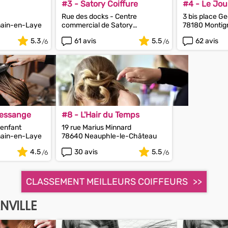
#3 - Satory Coiffure
#4 - Le Jou
Rue des docks - Centre
3 bis place G
main-en-Laye
commercial de Satory
78180 Montig
78000 Versailles
5.3
61 avis
5.5
62 avis
Dessange
#8 - L'Hair du Temps
nenfant
19 rue Marius Minnard
main-en-Laye
78640 Neauphle-le-Château
4.5
30 avis
5.5
CLASSEMENT MEILLEURS COIFFEURS
NVILLE