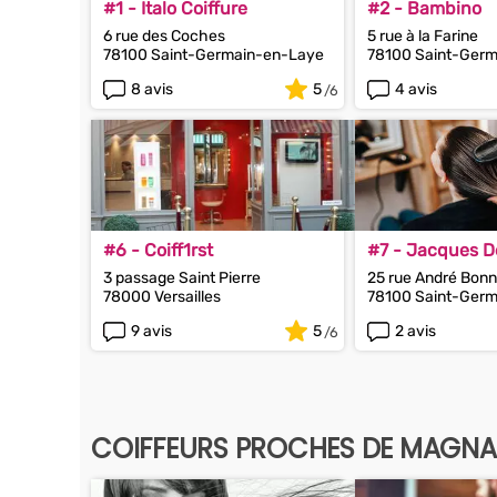
#1 - Italo Coiffure
#2 - Bambino
6 rue des Coches
5 rue à la Farine
78100 Saint-Germain-en-Laye
78100 Saint-Ger
8 avis
5
4 avis
#6 - Coiff1rst
#7 - Jacques 
3 passage Saint Pierre
25 rue André Bon
78000 Versailles
78100 Saint-Ger
9 avis
5
2 avis
COIFFEURS PROCHES DE MAGNA