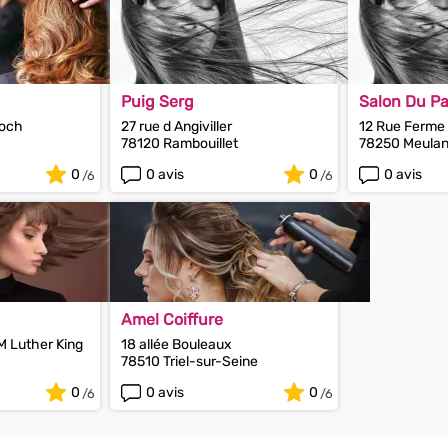
Puig Serg
Salon Du Pa
Foch
27 rue d Angiviller
12 Rue Ferme 
78120 Rambouillet
78250 Meula
0
0 avis
0
0 avis
Amel Coiffure
M Luther King
18 allée Bouleaux
78510 Triel-sur-Seine
0
0 avis
0