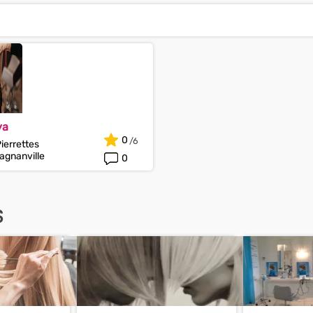
ya
0
ierrettes
gnanville
0
S