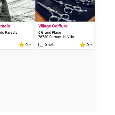
radis
Village Coiffure
du Paradis
6 Grand Place
n
78720 Cernay-la-Ville
0
0 avis
0