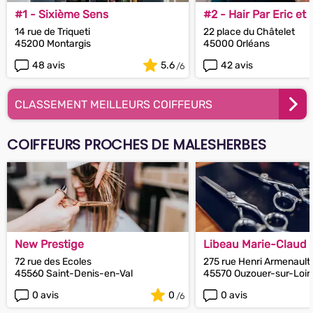
#1 - Sixième Sens
#2 - Hair Par Eric et
14 rue de Triqueti
22 place du Châtelet
45200 Montargis
45000 Orléans
48 avis
5.6
42 avis
CLASSEMENT MEILLEURS COIFFEURS
COIFFEURS PROCHES DE MALESHERBES
New Prestige
Libeau Marie-Claud
72 rue des Ecoles
275 rue Henri Armenault
45560 Saint-Denis-en-Val
45570 Ouzouer-sur-Loir
0 avis
0
0 avis