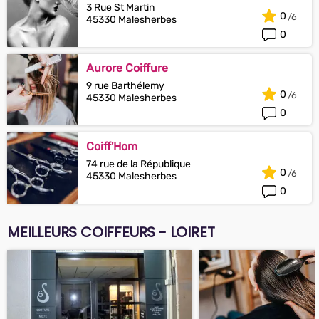
3 Rue St Martin
0
45330 Malesherbes
0
Aurore Coiffure
9 rue Barthélemy
0
45330 Malesherbes
0
Coiff'Hom
74 rue de la République
0
45330 Malesherbes
0
MEILLEURS COIFFEURS - LOIRET