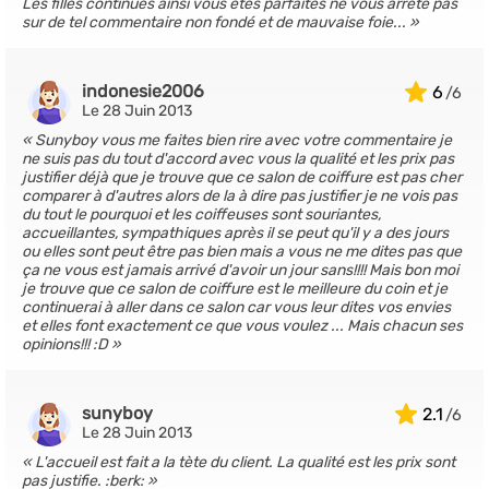
Les filles continués ainsi vous êtes parfaites ne vous arrêté pas
sur de tel commentaire non fondé et de mauvaise foie...
indonesie2006
6
Le 28 Juin 2013
Sunyboy vous me faites bien rire avec votre commentaire je
ne suis pas du tout d'accord avec vous la qualité et les prix pas
justifier déjà que je trouve que ce salon de coiffure est pas cher
comparer à d'autres alors de la à dire pas justifier je ne vois pas
du tout le pourquoi et les coiffeuses sont souriantes,
accueillantes, sympathiques après il se peut qu'il y a des jours
ou elles sont peut être pas bien mais a vous ne me dites pas que
ça ne vous est jamais arrivé d'avoir un jour sans!!!! Mais bon moi
je trouve que ce salon de coiffure est le meilleure du coin et je
continuerai à aller dans ce salon car vous leur dites vos envies
et elles font exactement ce que vous voulez ... Mais chacun ses
opinions!!! :D
sunyboy
2.1
Le 28 Juin 2013
L'accueil est fait a la tète du client. La qualité est les prix sont
pas justifie. :berk: