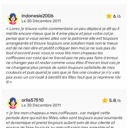
indonesie2006
6
Le 30 Décembre 2011
Lorev je trouve votre commentaire un peu déplacé je dit qu il
mérite encore mieux que la 4 eme place et pour votre col je
pense que si vous seriez allez voir la patronne elle est toujours
arrangeante et trouve toujours une solution mais non le mieux
est de ne rien dire et plutôt critiquer ben moi je ne suis pas du
tout d accord avec vous je vous tire mon chapeau les
coiffeuses car celui qui ne travail pas ne peu pas faire d erreur,
ne changer pas et rester comme vous êtes !!!'moi en tout cas je
ne changerai plus jamais de salon toujours satisfaite de mes
couleurs et puis quand je sais que je fais une couleur je n'y vais
pas avec un col roulé à bientôt les filles faut que je reprenne rdv
!!!
orlie57510
5.8
Le 30 Décembre 2011
je tire mon chapeau a mes coiffeuses , car malgré cette
periode dure qui est les fêtes, elles sont toujours aussi sourriante
et dynamique et prend toujours autant soin de leur cliente et
essaye de faire toujours au mieux!!! salon tres agreable et le