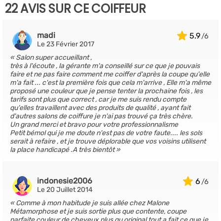
22 AVIS SUR CE COIFFEUR
madi
5.9
Le 23 Février 2017
Salon super accueillant ,
très à l'écoute , la gérante m'a conseillé sur ce que je pouvais
faire et ne pas faire comment me coiffer d'après la coupe qu'elle
m'a fait ... c'est la première fois que cela m'arrive , Elle m'a même
proposé une couleur que je pense tenter la prochaine fois , les
tarifs sont plus que correct , car je me suis rendu compte
qu'elles travaillent avec des produits de qualité , ayant fait
d'autres salons de coiffure je n'ai pas trouvé ça très chère.
Un grand merci et bravo pour votre professionnalisme
Petit bémol qui je me doute n'est pas de votre faute.... les sols
serait à refaire , et je trouve déplorable que vos voisins utilisent
la place handicapé .A très bientôt
indonesie2006
6
Le 20 Juillet 2014
Comme à mon habitude je suis allée chez Malone
Métamorphose et je suis sortie plus que contente, coupe
parfaite couleur de cheveux plus qu original tout a fait ce que je