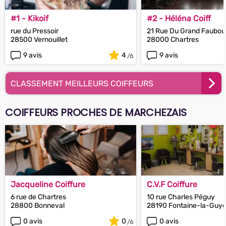
#1 - Kikoif
#2 - Héléna Coiff
rue du Pressoir
21 Rue Du Grand Faubou
28500 Vernouillet
28000 Chartres
9 avis
4
9 avis
CLASSEMENT MEILLEURS COIFFEURS
COIFFEURS PROCHES DE MARCHEZAIS
Jacqueline Coiffure
C.V.F Coiffure
6 rue de Chartres
10 rue Charles Péguy
28800 Bonneval
28190 Fontaine-la-Guy
0 avis
0
0 avis