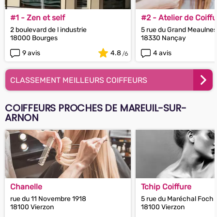
#1 - Zen et self
#2 - Atelier de Coiff
2 boulevard de l industrie
5 rue du Grand Meaulnes
18000 Bourges
18330 Nançay
9 avis
4.8
4 avis
CLASSEMENT MEILLEURS COIFFEURS
COIFFEURS PROCHES DE MAREUIL-SUR-
ARNON
Chanelle
Tchip Coiffure
rue du 11 Novembre 1918
5 rue du Maréchal Foch
18100 Vierzon
18100 Vierzon