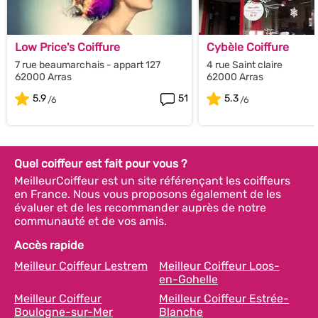
Low Price's Coiffure
Cybèle Coiffure
7 rue beaumarchais - appart 127
4 rue Saint claire
62000 Arras
62000 Arras
5.9
51
5.3
Quel coiffeur est fait pour vous ?
MeilleurCoiffeur est un site référençant les coiffeurs
en France. Nous vous proposons également de les
évaluer et de les recommander auprès de notre
communauté et de vos amis.
Accès rapide
Meilleur Coiffeur Lestrem
Meilleur Coiffeur Loos-
en-Gohelle
Meilleur Coiffeur
Meilleur Coiffeur Estrée-
Boulogne-sur-Mer
Blanche