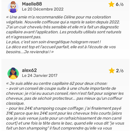
Maelle88
6
Le 20 Décembre 2022
Une amie m'a recommandée Céline pour ma coloration
végétale. Nouvelle coiffeuse qui a repris le salon depuis 2022.
J'ai un cuir chevelu très sensible et elle m'a fait un diagnostic
capillaire avant l'application. Les produits utilisés sont naturels
et n'agressent pas.
Le plus, c'est son soin énergétique hologram reset !
La déco est top et l'accueil parfait, elle est à l'écoute de vos
besoins...Je reviendrai !
alex62
2
Le 24 Janvier 2017
Je suis allée au centre capillaire 62 pour deux chose:
- avoir un conseil de coupe suite à une chute importante de
cheveux: je n'ai eu aucun conseil, rien n'est fait pour soigner les
cheveux, pas de séchoir protecteur... pas mieux qu'un coiffeur
classique.
- pour les 24€ shampoing coupe coiffage: j'ai finalement payé
31€ parce que les 24€ sont pour les cheveux très courts (alors
que je suis venue juste pour un rafraichissement de mon carré
court) et une fois la tête dans le bac, quand elle vous dit "je vous
fait un bon shampoing" il faut comprendre qu'elle va vous