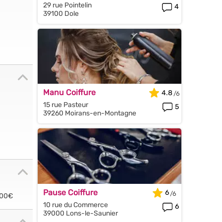
29 rue Pointelin
4
39100 Dole
Manu Coiffure
4.8
15 rue Pasteur
5
39260 Moirans-en-Montagne
Pause Coiffure
6
.00€
10 rue du Commerce
6
39000 Lons-le-Saunier