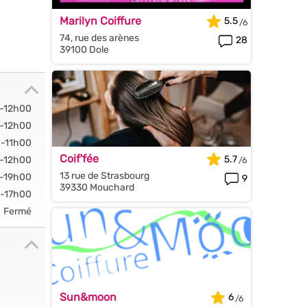
Marilyn Coiffure
5.5
74, rue des arènes
28
39100 Dole
-12h00
-12h00
-11h00
Coif'fée
5.7
-12h00
13 rue de Strasbourg
-19h00
9
39330 Mouchard
-17h00
Fermé
Sun&moon
6