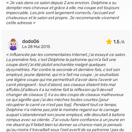
Je vais dans ce salon depuis 2 ans environ. Delphine a su
dompter mes cheveux et grâce à elle, ma coupe est toujours
impeccable. Les prix sont largement corrects, l'accueil est
chaleureux et le salon est propre. Je recommande vivement
cette adresse
dodo06
1.5
Le 28 Mai 2015
Influencée par les commentaires Internet, j'ai essayé ce salon.
La première fois, c'est Delphine la patronne qui m'a fait une
coupe dont j'ai été plutot enchantée malgré quelques
dysymétries. Par contre la seconde et dernière fois, c'est son
employé, jeune diplomé, qui m'a fait ma coupe : je souhaitais
une légère coupe qui me permettrait d'avoir dans l'avenir un
carré plongeant : tout d'abord, ses ciseaux étaient très mal
affutés (d'ailleurs il a lui même fait la réflexion qu'il devrait
changer de ciseaux !), il a eu des coups de ciseaux malheureux
ce qui signifie que j'ai des mèches toutes courtes (pour
récupérer le carré ce n'est pas top). Pendant tout ce temps,
Delphine n'a même pas jeté le moindre regard sur le carnage
auquel s'abandonnait son jeune employé, elle discutait à batons
rompus avec sa cliente. J'ai voulu faire confiance à un jeune en
me disant qu'il fallait bien lui donner sa chance mais je pensais
qu'au moins il travaillait sous l'oeil averti de sa patronne ! pas du