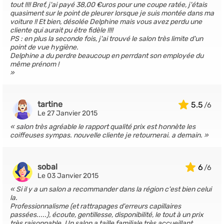
tout !!!! Bref, j'ai payé 38,00 €uros pour une coupe ratée, j'étais
quasiment sur le point de pleurer lorsque je suis montée dans ma
voiture !! Et bien, désolée Delphine mais vous avez perdu une
cliente qui aurait pu être fidèle !!!!
PS : en plus la seconde fois, j'ai trouvé le salon très limite d'un
point de vue hygiène.
Delphine a du perdre beaucoup en perrdant son employée du
même prénom !
tartine
5.5
Le 27 Janvier 2015
salon très agréable le rapport qualité prix est honnète les
coiffeuses sympas. nouvelle cliente je retournerai. a demain.
sobal
6
Le 03 Janvier 2015
Si il y a un salon a recommander dans la région c'est bien celui
la.
Professionnalisme (et rattrapages d'erreurs capillaires
passées.....), écoute, gentillesse, disponibilité, le tout à un prix
très raisonnable. Un salon a taille familiale très accueillant.