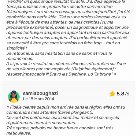
"vendre" un quelconque résultat miracle. J'ai déjà apprécié la
transparence de son propos lors de notre conversation
téléphonique. Lors de mon passage au salon aujourd'hui, j'ai été
confortée dans cette idée. J'ai eu une professionnelle qui a su
être à l'écoute de mes attentes, de mes craintes (vu ma
précédente expérience), poser un diagnostique et apporter une
réponse technique adaptée en apportant un soin particulier aux
cheveux par des soins adaptés. J'ai particulièrement apprécié
sa capacité à être pro sans toutefois en faire trop... tout en
simplicité !
Je retournerai sans hésitation dans ce salon et vous le
recommande.
J'ai pu voir le résultat de mèches blondes effectuées sur l'une
de ses clientes par son employée (Delphine également) :
résultat impeccable !!! Bravo les Delphine. Lo "la brune"
samiaboughazi
5.8
Le 18 Mars 2014
Fidèle cliente depuis mon arrivée dans la région, elles ont su
comprendre mes attentes (carée plongeant).
Ce sont des coiffeuses qui aiment leur métier et se recycle
régulièrement avec les nouveautés.
Très sympa, prévoir une bonne heure car elles sont très
méticuleuse.