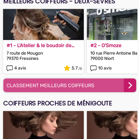
MEILLEURS COIFFEURS - DEUX-SÈVRES
#1 - L'Atelier & le boudoir de
#2 - O'Smoze
Valentine
7 route de Mougon
10 rue Pierre Antoine Ba
79370 Fressines
79000 Niort
4 avis
5.7
10 avis
CLASSEMENT MEILLEURS COIFFEURS
COIFFEURS PROCHES DE MÉNIGOUTE