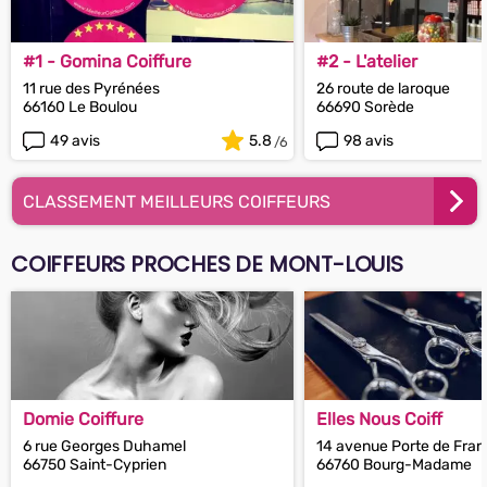
#1 - Gomina Coiffure
#2 - L'atelier
11 rue des Pyrénées
26 route de laroque
66160 Le Boulou
66690 Sorède
49 avis
5.8
98 avis
CLASSEMENT MEILLEURS COIFFEURS
COIFFEURS PROCHES DE MONT-LOUIS
Domie Coiffure
Elles Nous Coiff
6 rue Georges Duhamel
14 avenue Porte de Fra
66750 Saint-Cyprien
66760 Bourg-Madame