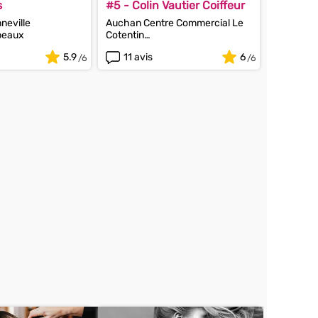
s
#5 - Colin Vautier Coiffeur
neville
Auchan Centre Commercial Le
peaux
Cotentin
50100 Cherbourg-Octeville
5.9
11 avis
6