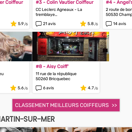
er Coiffeur
#3 - Colin Vautier Coiffeur
#4 - Angel'
CC Leclerc Agneaux - La
2 route de bon
tremblaye
50530 Cham
50180 Agneaux
5.9
21 avis
5.8
14 avis
#8 - Aisy Coiff'
eu
11 rue de la république
50260 Bricquebec
5.6
6 avis
4.7
CLASSEMENT MEILLEURS COIFFEURS
MARTIN-SUR-MER