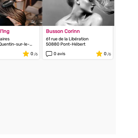
l'Ing
Busson Corinn
aires
61 rue de la Libération
Quentin-sur-le-
50880 Pont-Hébert
0
0 avis
0