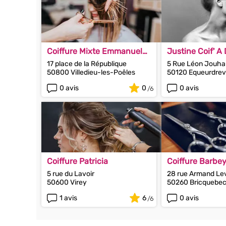
Coiffure Mixte Emmanuel
Justine Coif' A
Herbelin
17 place de la République
5 Rue Léon Jouh
50800 Villedieu-les-Poêles
50120 Equeurdrevi
Hainneville
0 avis
0
0 avis
Coiffure Patricia
Coiffure Barbe
5 rue du Lavoir
28 rue Armand Le
50600 Virey
50260 Bricquebe
1 avis
6
0 avis