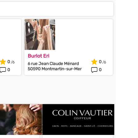
Burlot Eri
0
0
6 rue Jean Claude Ménard
50590 Montmartin-sur-Mer
0
0