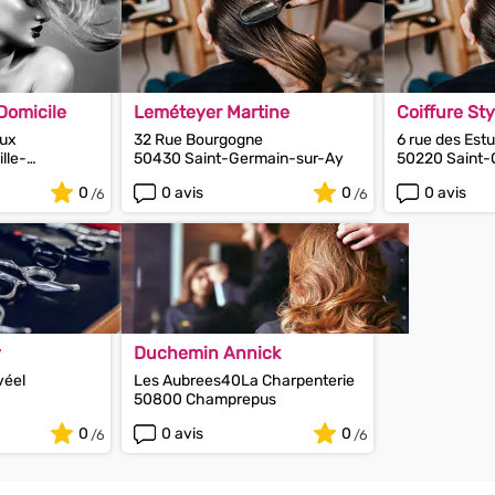
 Domicile
Leméteyer Martine
Coiffure Sty
aux
32 Rue Bourgogne
6 rue des Estu
lle-
50430 Saint-Germain-sur-Ay
50220 Saint-
Homme
0
0 avis
0
0 avis
y
Duchemin Annick
véel
Les Aubrees40La Charpenterie
c
50800 Champrepus
0
0 avis
0