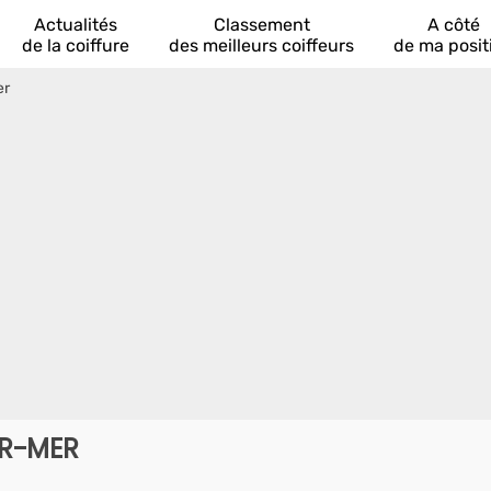
Actualités
Classement
A côté
de la coiffure
des meilleurs coiffeurs
de ma posit
er
UR-MER