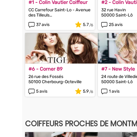
#1 - Colin Vautier Coiffeur
#2 - Colin Vauti
CC Carrefour Saint-Lo - Avenue
32 rue Havin
des Tilleuls
50000 Saint-Lô
50000 Saint-Lô
37 avis
5.7
25 avis
#6 - Corner 89
#7 - New Style
26 rue des Fossés
24 route de Villedi
50100 Cherbourg-Octeville
50000 Saint-Lô
5 avis
5.9
1 avis
COIFFEURS PROCHES DE MONT