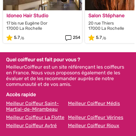
Idoneo Hair Studio
Salon Stéphane
17 bis rue Eugène Dor
20 rue Thiers
17000 La Rochelle
17000 La Rochelle
5.7
254
5.7
Quel coiffeur est fait pour vous ?
MeilleurCoiffeur est un site référençant les coiffeurs
en France. Nous vous proposons également de les
évaluer et de les recommander auprès de notre
communauté et de vos amis.
Accès rapide
Meilleur Coiffeur Saint-
Meilleur Coiffeur Médis
Martial-de-Mirambeau
Meilleur Coiffeur La Flotte
Meilleur Coiffeur Vérines
Meilleur Coiffeur Aytré
Meilleur Coiffeur Rioux