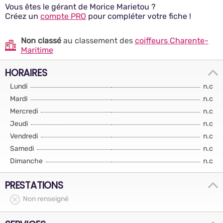
Vous êtes le gérant de Morice Marietou ?
Créez un
compte PRO
pour compléter votre fiche !
Non classé
au classement des
coiffeurs Charente-
Maritime
HORAIRES
Lundi
n.c
Mardi
n.c
Mercredi
n.c
Jeudi
n.c
Vendredi
n.c
Samedi
n.c
Dimanche
n.c
PRESTATIONS
Non renseigné