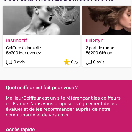
instinc'tif
Lili Styl'
Coiffure à domicile
2 port de roche
56700 Merlevenez
56200 Glénac
0 avis
0
0 avis
Quel coiffeur est fait pour vous ?
MeilleurCoiffeur est un site référençant les coiffeurs
en France. Nous vous proposons également de les
évaluer et de les recommander auprès de notre
communauté et de vos amis.
Accès rapide