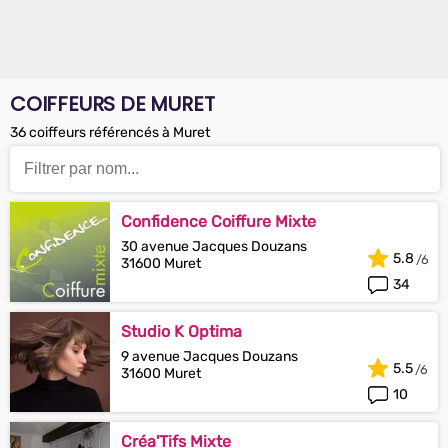
COIFFEURS DE MURET
36 coiffeurs référencés à Muret
Confidence Coiffure Mixte
30 avenue Jacques Douzans
5.8
31600 Muret
34
Studio K Optima
9 avenue Jacques Douzans
5.5
31600 Muret
10
Créa'Tifs Mixte