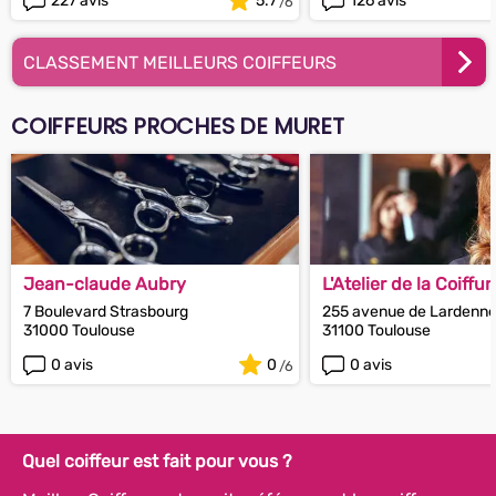
227 avis
5.7
126 avis
CLASSEMENT MEILLEURS COIFFEURS
COIFFEURS PROCHES DE MURET
Jean-claude Aubry
L'Atelier de la Coiffur
7 Boulevard Strasbourg
255 avenue de Lardenn
31000 Toulouse
31100 Toulouse
0 avis
0
0 avis
Quel coiffeur est fait pour vous ?