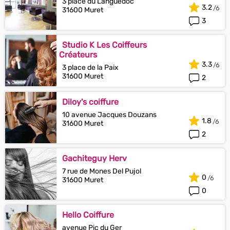
3 place du Languedoc
3.2
31600 Muret
3
Studio K Les Coiffeurs
Créateurs
3.3
3 place de la Paix
31600 Muret
2
Diloy's coiffure
10 avenue Jacques Douzans
1.8
31600 Muret
2
Gachiteguy Herv
7 rue de Mones Del Pujol
0
31600 Muret
0
Hello Coiffure
avenue Pic du Ger