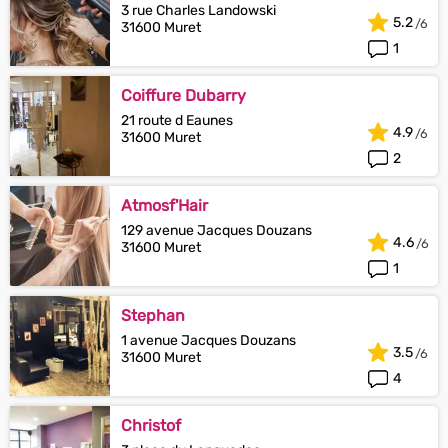
3 rue Charles Landowski
5.2
31600 Muret
1
Coiffure Dubarry
21 route d Eaunes
4.9
31600 Muret
2
Atmosf'Hair
129 avenue Jacques Douzans
4.6
31600 Muret
1
Stephan
1 avenue Jacques Douzans
3.5
31600 Muret
4
Christof