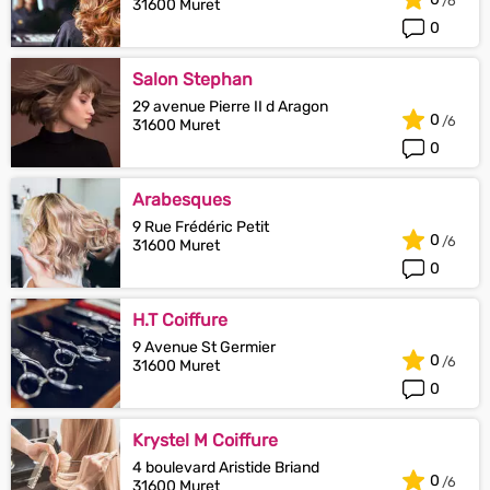
31600 Muret
0
Salon Stephan
29 avenue Pierre II d Aragon
0
31600 Muret
0
Arabesques
9 Rue Frédéric Petit
0
31600 Muret
0
H.T Coiffure
9 Avenue St Germier
0
31600 Muret
0
Krystel M Coiffure
4 boulevard Aristide Briand
0
31600 Muret