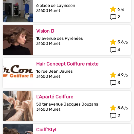
6 place de Layrisson
6
31600 Muret
2
Vision D
10 avenue des Pyrénées
5.6
31600 Muret
4
Hair Concept Coiffure mixte
16 rue Jean Jaurès
4.9
31600 Muret
3
L'Aparté Coiffure
50 ter avenue Jacques Douzans
5.6
31600 Muret
2
Coiff'Styl