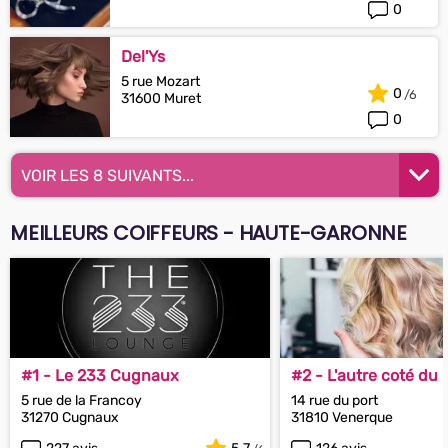
0
Del'Ys
5 rue Mozart
0
31600 Muret
0
VOIR LES 8 SUIVANTS...
MEILLEURS COIFFEURS - HAUTE-GARONNE
#1 - Le 233 Cugnaux
#2 - L'autre coté du 
5 rue de la Francoy
14 rue du port
31270 Cugnaux
31810 Venerque