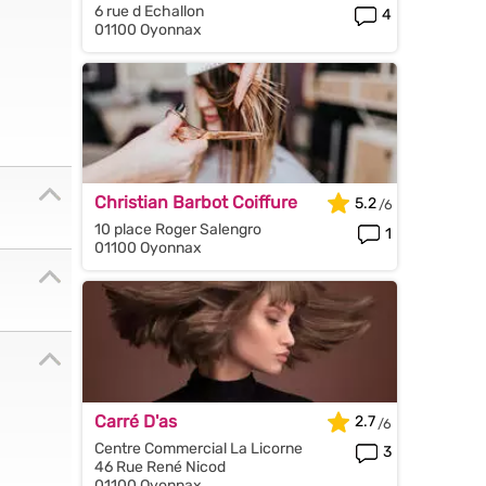
6 rue d Echallon
4
01100 Oyonnax
Christian Barbot Coiffure
5.2
10 place Roger Salengro
1
01100 Oyonnax
Carré D'as
2.7
Centre Commercial La Licorne
3
46 Rue René Nicod
01100 Oyonnax