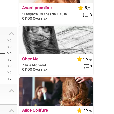
Avant première
5
11 espace Charles de Gaulle
8
01100 Oyonnax
n.c
n.c
n.c
Chez Mel'
5.9
n.c
3 Rue Michelet
n.c
1
01100 Oyonnax
n.c
n.c
Alice Coiffure
3.9