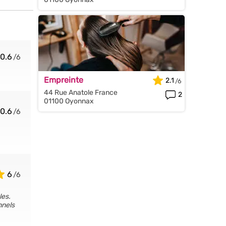
0.6
Empreinte
2.1
44 Rue Anatole France
2
01100 Oyonnax
0.6
6
les.
nnels