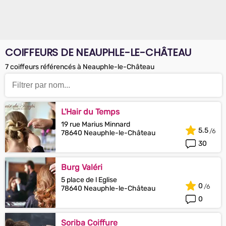
COIFFEURS DE NEAUPHLE-LE-CHÂTEAU
7 coiffeurs référencés à Neauphle-le-Château
L'Hair du Temps
19 rue Marius Minnard
5.5
78640 Neauphle-le-Château
30
Burg Valéri
5 place de l Eglise
0
78640 Neauphle-le-Château
0
Soriba Coiffure