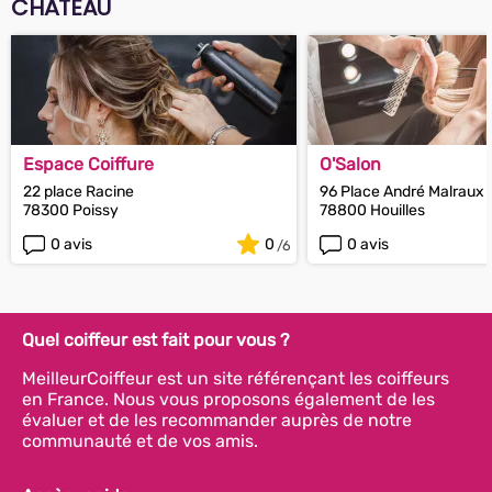
CHÂTEAU
Espace Coiffure
O'Salon
22 place Racine
96 Place André Malraux
78300 Poissy
78800 Houilles
0 avis
0
0 avis
Quel coiffeur est fait pour vous ?
MeilleurCoiffeur est un site référençant les coiffeurs
en France. Nous vous proposons également de les
évaluer et de les recommander auprès de notre
communauté et de vos amis.