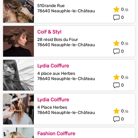
51Grande Rue
0
78640 Neauphle-le-Château
0
Coif & Styl
28 résid Bois du Four
0
78640 Neauphle-le-Château
0
Lydia Coiffure
4 place aux Herbes
0
78640 Neauphle-le-Château
0
Lydia Coiffure
4 Place Herbes
0
78640 Neauphle-le-Château
0
Fashion Coiffure