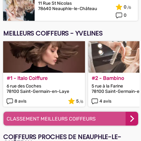
11 Rue St Nicolas
0
78640 Neauphle-le-Château
0
MEILLEURS COIFFEURS - YVELINES
#1 - Italo Coiffure
#2 - Bambino
6 rue des Coches
5 rue à la Farine
78100 Saint-Germain-en-Laye
78100 Saint-Germain-e
8 avis
5
4 avis
CLASSEMENT MEILLEURS COIFFEURS
COIFFEURS PROCHES DE NEAUPHLE-LE-