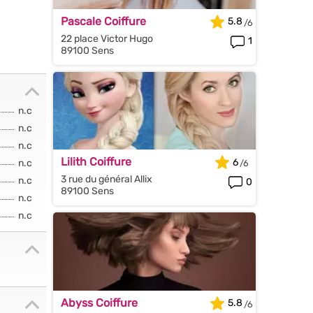
Pascale Coiffure
5.8
22 place Victor Hugo
1
89100 Sens
n.c
n.c
n.c
Lilith Coiffure
6
n.c
3 rue du général Allix
n.c
0
89100 Sens
n.c
n.c
Abyss Coiffure
5.8