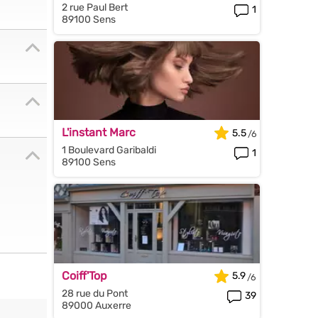
2 rue Paul Bert
1
89100 Sens
L'instant Marc
5.5
1 Boulevard Garibaldi
1
89100 Sens
Coiff'Top
5.9
28 rue du Pont
39
89000 Auxerre