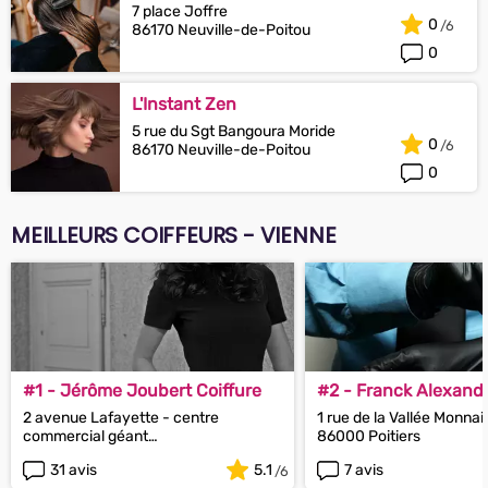
7 place Joffre
0
86170 Neuville-de-Poitou
0
L'Instant Zen
5 rue du Sgt Bangoura Moride
0
86170 Neuville-de-Poitou
0
MEILLEURS COIFFEURS - VIENNE
#1 - Jérôme Joubert Coiffure
#2 - Franck Alexandr
2 avenue Lafayette - centre
1 rue de la Vallée Monnai
commercial géant
86000 Poitiers
86000 Poitiers
31 avis
5.1
7 avis