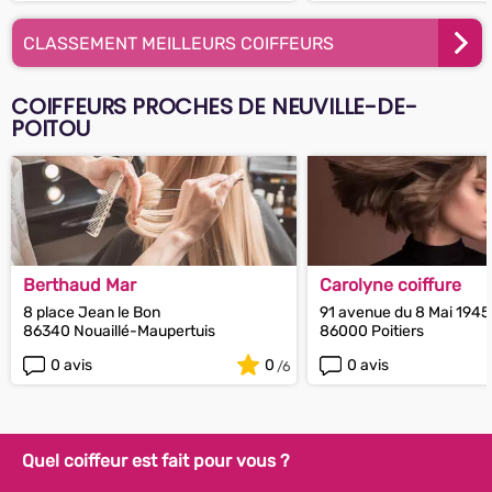
CLASSEMENT MEILLEURS COIFFEURS
COIFFEURS PROCHES DE NEUVILLE-DE-
POITOU
Berthaud Mar
Carolyne coiffure
8 place Jean le Bon
91 avenue du 8 Mai 1945
86340 Nouaillé-Maupertuis
86000 Poitiers
0 avis
0
0 avis
Quel coiffeur est fait pour vous ?