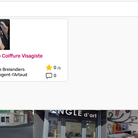
 Coiffure Visagiste
0
e Brelandiers
gent-l'Artaud
0