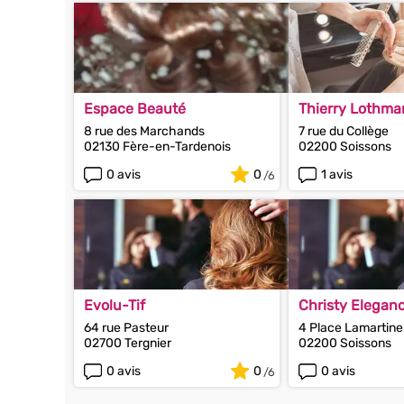
Espace Beauté
Thierry Lothm
8 rue des Marchands
7 rue du Collège
02130 Fère-en-Tardenois
02200 Soissons
0 avis
0
1 avis
Evolu-Tif
Christy Elegan
64 rue Pasteur
4 Place Lamartine
02700 Tergnier
02200 Soissons
0 avis
0
0 avis