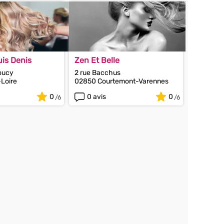
is Denis
Zen Et Belle
oucy
2 rue Bacchus
Loire
02850 Courtemont-Varennes
0
0 avis
0