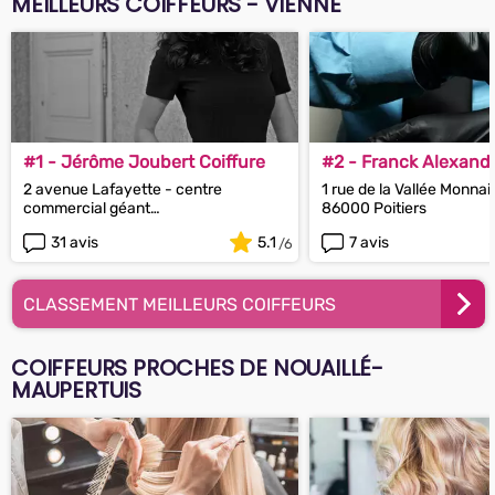
MEILLEURS COIFFEURS - VIENNE
#1 - Jérôme Joubert Coiffure
#2 - Franck Alexandr
2 avenue Lafayette - centre
1 rue de la Vallée Monnai
commercial géant
86000 Poitiers
86000 Poitiers
31 avis
5.1
7 avis
CLASSEMENT MEILLEURS COIFFEURS
COIFFEURS PROCHES DE NOUAILLÉ-
MAUPERTUIS