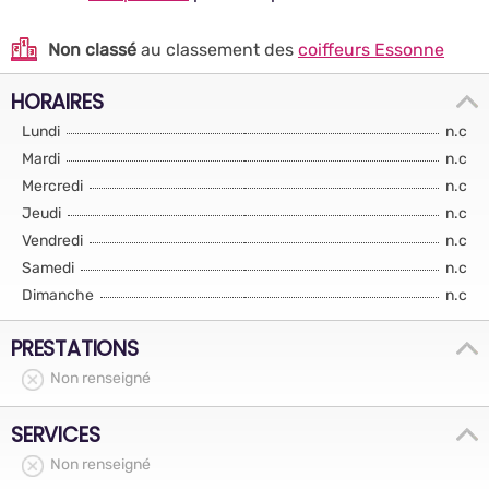
Non classé
au classement des
coiffeurs Essonne
HORAIRES
Lundi
n.c
Mardi
n.c
Mercredi
n.c
Jeudi
n.c
Vendredi
n.c
Samedi
n.c
Dimanche
n.c
PRESTATIONS
Non renseigné
SERVICES
Non renseigné