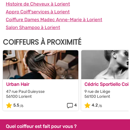
Histoire de Cheveux à Lorient
Appro Coiff'services à Lorient
Coiffure Dames Madec Anne-Marie à Lorient
Salon Shampoo à Lorient
COIFFEURS À PROXIMITÉ
Urban Hair
Cédric Sportiello Coi
47 rue Paul Guieysse
9 rue de Liège
56100 Lorient
56100 Lorient
5.5
4
4.2
Quel coiffeur est fait pour vous ?