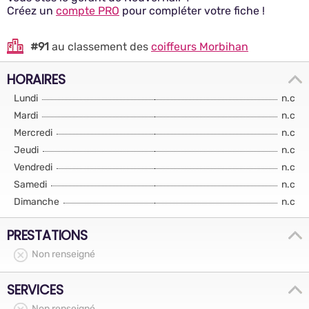
Créez un
compte PRO
pour compléter votre fiche !
#91
au classement des
coiffeurs Morbihan
HORAIRES
Lundi
n.c
Mardi
n.c
Mercredi
n.c
Jeudi
n.c
Vendredi
n.c
Samedi
n.c
Dimanche
n.c
PRESTATIONS
Non renseigné
SERVICES
Non renseigné