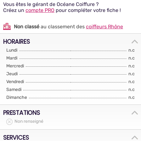
Vous êtes le gérant de Océane Coiffure ?
Créez un
compte PRO
pour compléter votre fiche !
Non classé
au classement des
coiffeurs Rhône
HORAIRES
Lundi
n.c
Mardi
n.c
Mercredi
n.c
Jeudi
n.c
Vendredi
n.c
Samedi
n.c
Dimanche
n.c
PRESTATIONS
Non renseigné
SERVICES