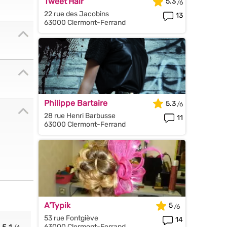
Tweet'Hair
5.3
22 rue des Jacobins
13
63000 Clermont-Ferrand
Philippe Bartaire
5.3
28 rue Henri Barbusse
11
63000 Clermont-Ferrand
A'Typik
5
53 rue Fontgiève
14
63000 Clermont-Ferrand