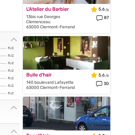
L'Atelier du Barbier
5.6
13bis rue Georges
87
Clemenceau
63000 Clermont-Ferrand
n.c
n.c
n.c
n.c
Bulle d'hair
5.6
n.c
140 boulevard Lafayette
30
n.c
63000 Clermont-Ferrand
n.c