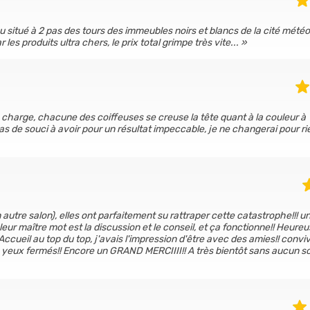
 situé à 2 pas des tours des immeubles noirs et blancs de la cité météor
les produits ultra chers, le prix total grimpe très vite...
en charge, chacune des coiffeuses se creuse la tête quant à la couleur à
pas de souci à avoir pour un résultat impeccable, je ne changerai pour ri
tre salon), elles ont parfaitement su rattraper cette catastrophe!!! u
leur maître mot est la discussion et le conseil, et ça fonctionne!! Heur
 Accueil au top du top, j'avais l'impression d'être avec des amies!! conviv
yeux fermés!! Encore un GRAND MERCIIII!! A très bientôt sans aucun sou