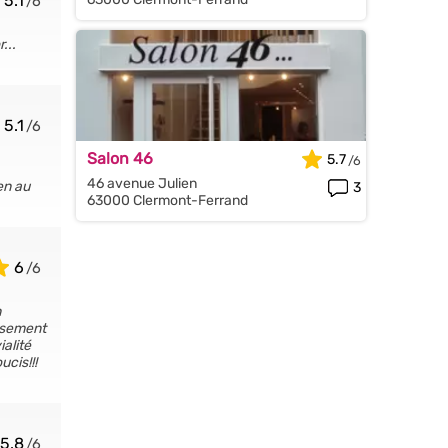
5.1
...
5.1
Salon 46
5.7
46 avenue Julien
en au
3
63000 Clermont-Ferrand
6
n
eusement
ialité
cis!!!
5.8