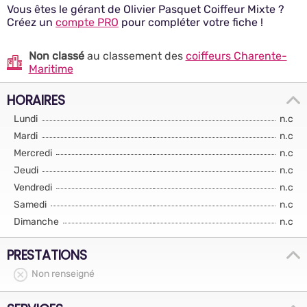
Vous êtes le gérant de Olivier Pasquet Coiffeur Mixte ?
Créez un
compte PRO
pour compléter votre fiche !
Non classé
au classement des
coiffeurs Charente-
Maritime
HORAIRES
Lundi
n.c
Mardi
n.c
Mercredi
n.c
Jeudi
n.c
Vendredi
n.c
Samedi
n.c
Dimanche
n.c
PRESTATIONS
Non renseigné