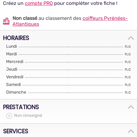
Créez un
compte PRO
pour compléter votre fiche !
Non classé
au classement des
coiffeurs Pyrénées-
Atlantiques
HORAIRES
Lundi
n.c
Mardi
n.c
Mercredi
n.c
Jeudi
n.c
Vendredi
n.c
Samedi
n.c
Dimanche
n.c
PRESTATIONS
Non renseigné
SERVICES