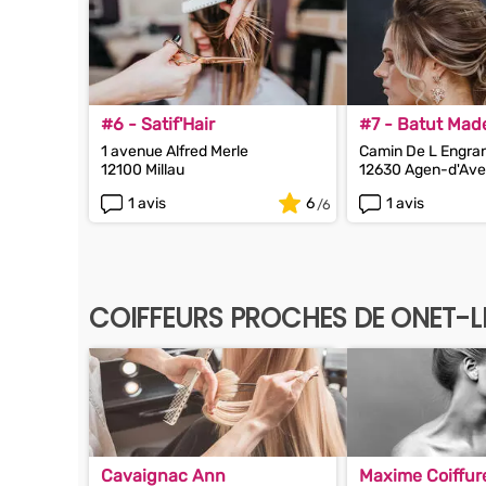
#6 - Satif'Hair
#7 - Batut Mad
1 avenue Alfred Merle
Camin De L Engra
12100 Millau
12630 Agen-d'Ave
1 avis
6
1 avis
COIFFEURS PROCHES DE ONET-
Cavaignac Ann
Maxime Coiffur