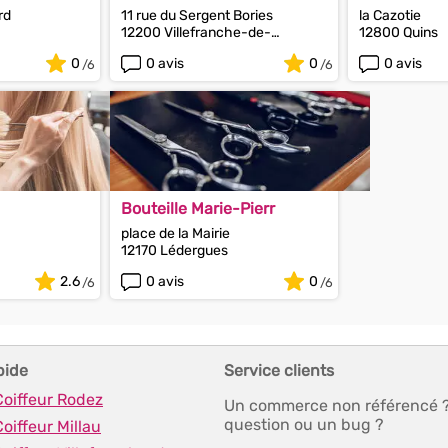
rd
11 rue du Sergent Bories
la Cazotie
12200 Villefranche-de-
12800 Quins
Rouergue
0
0 avis
0
0 avis
Bouteille Marie-Pierr
place de la Mairie
12170 Lédergues
2.6
0 avis
0
pide
Service clients
Coiffeur Rodez
Un commerce non référencé 
question ou un bug ?
Coiffeur Millau