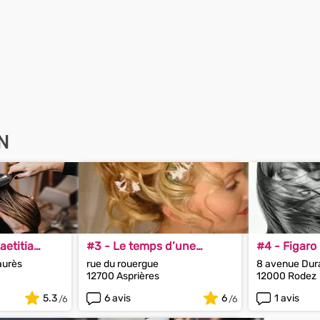
N
aetitia
#3 - Le temps d’une
#4 - Figaro
beauté
aurès
rue du rouergue
8 avenue Dur
12700 Asprières
12000 Rodez
5.3
6 avis
6
1 avis