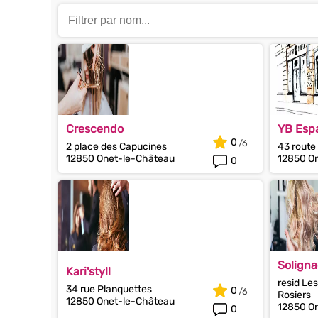
Crescendo
YB Espa
0
2 place des Capucines
43 route 
12850 Onet-le-Château
12850 O
0
Soligna
Kari'styll
resid Le
34 rue Planquettes
0
Rosiers
12850 Onet-le-Château
12850 O
0