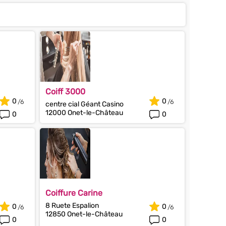
Coiff 3000
0
0
centre cial Géant Casino
12000 Onet-le-Château
0
0
Coiffure Carine
8 Ruete Espalion
0
0
12850 Onet-le-Château
0
0