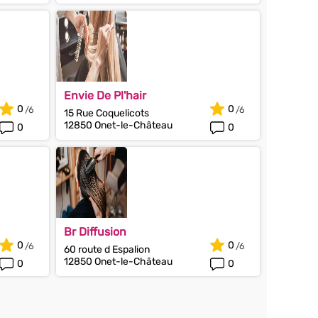
Envie De Pl'hair
0
0
15 Rue Coquelicots
12850 Onet-le-Château
0
0
Br Diffusion
0
0
60 route d Espalion
12850 Onet-le-Château
0
0