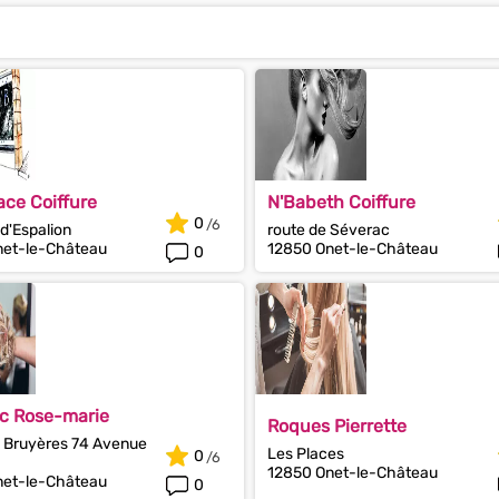
ce Coiffure
N'Babeth Coiffure
0
d'Espalion
route de Séverac
net-le-Château
12850 Onet-le-Château
0
c Rose-marie
Roques Pierrette
s Bruyères 74 Avenue
Les Places
0
12850 Onet-le-Château
net-le-Château
0