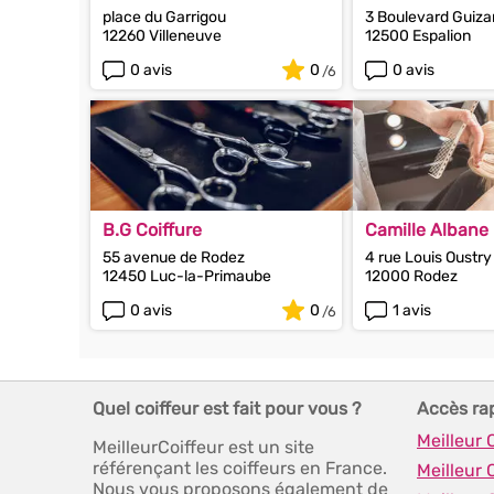
place du Garrigou
3 Boulevard Guiza
12260 Villeneuve
12500 Espalion
0 avis
0
0 avis
B.G Coiffure
Camille Albane
55 avenue de Rodez
4 rue Louis Oustry
12450 Luc-la-Primaube
12000 Rodez
0 avis
0
1 avis
Quel coiffeur est fait pour vous ?
Accès ra
Meilleur 
MeilleurCoiffeur est un site
référençant les coiffeurs en France.
Meilleur 
Nous vous proposons également de