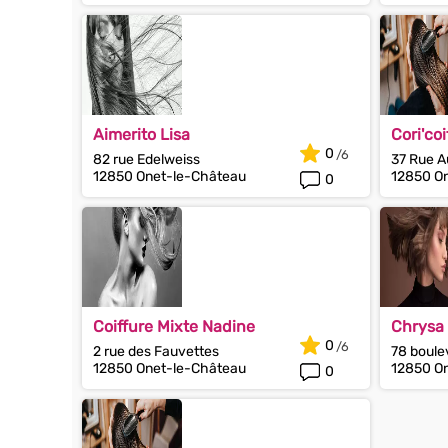
Aimerito Lisa
Cori'coi
0
82 rue Edelweiss
37 Rue A
12850 Onet-le-Château
12850 O
0
Coiffure Mixte Nadine
Chrysa 
0
2 rue des Fauvettes
78 boule
12850 Onet-le-Château
12850 O
0