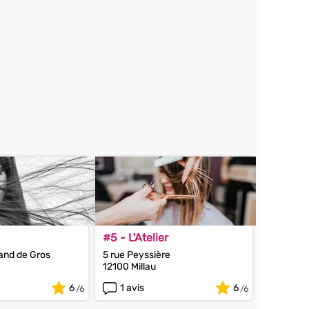
#5 - L'Atelier
and de Gros
5 rue Peyssière
12100 Millau
6
1 avis
6