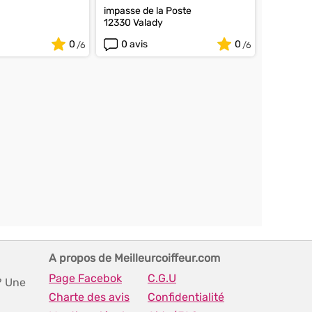
impasse de la Poste
12330 Valady
0
0 avis
0
A propos de Meilleurcoiffeur.com
Page Facebok
C.G.U
? Une
Charte des avis
Confidentialité