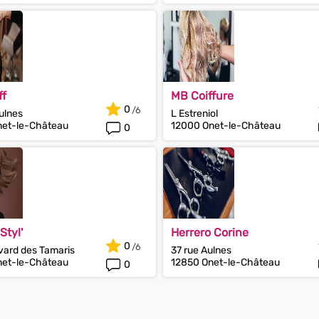
ff
MB Coiffure
0
ulnes
L Estreniol
net-le-Château
12000 Onet-le-Château
0
Styl'
Herrero Corine
0
vard des Tamaris
37 rue Aulnes
net-le-Château
12850 Onet-le-Château
0