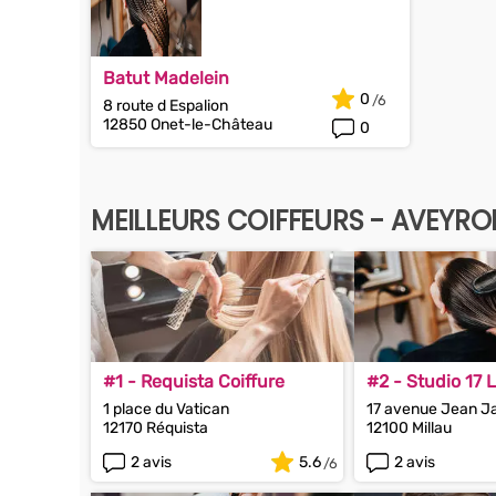
Batut Madelein
0
8 route d Espalion
12850 Onet-le-Château
0
MEILLEURS COIFFEURS - AVEYRO
#1 - Requista Coiffure
#2 - Studio 17 L
Cartaillac
1 place du Vatican
17 avenue Jean J
12170 Réquista
12100 Millau
2 avis
5.6
2 avis