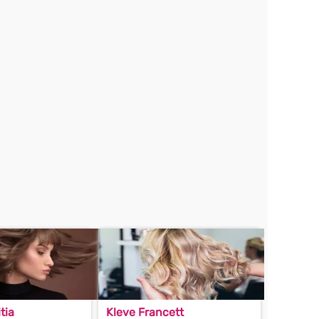
tia
Kleve Francett