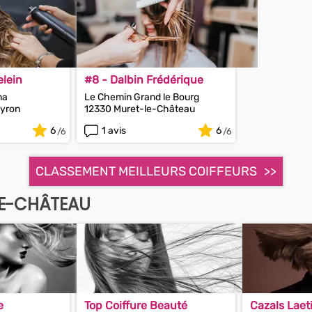
elein
#8 - Dalbin Frédérique
na
Le Chemin Grand le Bourg
yron
12330 Muret-le-Château
6
1 avis
6
CLASSEMENT MEILLEURS COIFFEURS
LE-CHÂTEAU
e
Top Coiffure Beauté
Cazals Laeti