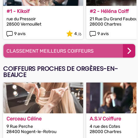
#1 - Kikoif
#2 - Héléna Coiff
rue du Pressoir
21 Rue Du Grand Faubou
28500 Vernouillet
28000 Chartres
9 avis
4
9 avis
CLASSEMENT MEILLEURS COIFFEURS
COIFFEURS PROCHES DE ORGÈRES-EN-
BEAUCE
Cerceau Céline
A.S.V Coiffure
9 Rue Perche
4 rue des Cotes
28400 Nogent-le-Rotrou
28000 Chartres